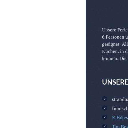
Unsere Ferie
sind mit hoc
6 Personen u
optimalen Sch
geeignet. Al
Küchen, in 
können. Die
UNSERE
strandn
finnisc
E-Bikes
Top Be