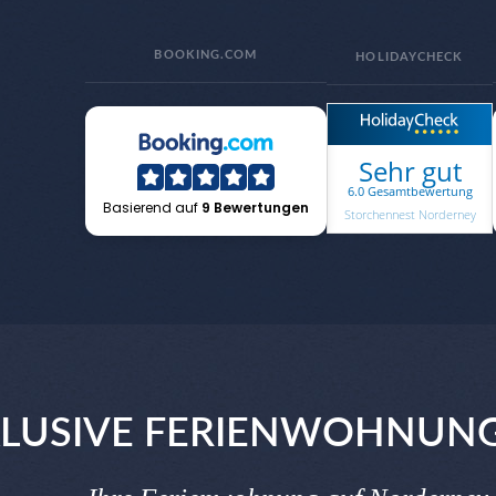
BOOKING.COM
HOLIDAYCHECK
Sehr gut
6.0 Gesamtbewertung
Basierend auf
9 Bewertungen
Storchennest Norderney
LUSIVE FERIENWOHNUN