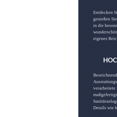
Entdecken Si
genießen Sie
in die beson
wunderschöne
eigenes Reic
HOC
Bezeichnend 
Treppengelän
Ausstattungs
Ausstrahlun
verarbeitete
erstklassigen, d
maßgefertig
Sanitäranlag
Details wie 