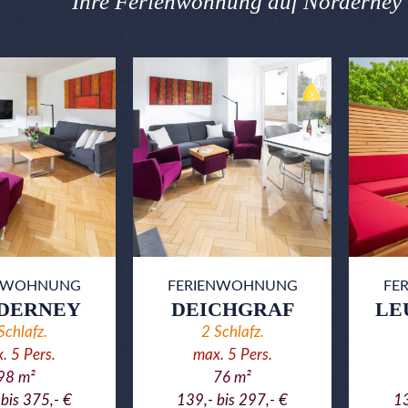
Ihre Ferienwohnung auf Norderney 
ENWOHNUNG
FERIENWOHNUNG
FE
DERNEY
DEICHGRAF
LE
Schlafz.
2
Schlafz.
x.
5
Pers.
max.
5
Pers.
98
m²
76
m²
bis 375,- €
139,- bis 297,- €
13