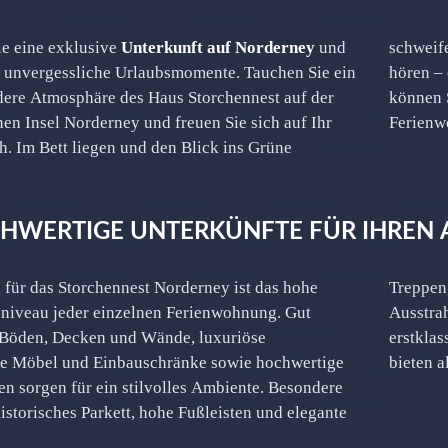
e eine exklusive
Unterkunft auf Norderney
und
schweifen lassen, die Nordsee riechen und das Meer rauschen
 unvergessliche Urlaubsmomente. Tauchen Sie ein
hören –
dere Atmosphäre des Haus Storchennest auf der
können S
n Insel Norderney und freuen Sie sich auf Ihr
Ferienw
h. Im Bett liegen und den Blick ins Grüne
HWERTIGE UNTERKÜNFTE FÜR IHREN 
für das Storchennest Norderney ist das hohe
der verleihen dem gesamten Haus eine besondere
niveau jeder einzelnen Ferienwohnung. Gut
g. Die Küchen und Badezimmer wurden aus
 Böden, Decken und Wände, luxuriöse
ezenten Materialien individuell angefertigt und
te Möbel und Einbauschränke sowie hochwertige
bieten a
en sorgen für ein stilvolles Ambiente. Besondere
historisches Parkett, hohe Fußleisten und elegante