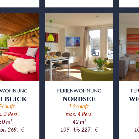
ENWOHNUNG
FERIENWOHNUNG
FE
ELBLICK
NORDSEE
WE
Schlafz.
1
Schlafz.
x.
3
Pers.
max.
4
Pers.
50
m²
42
m²
 bis 269,- €
109,- bis 227,- €
10