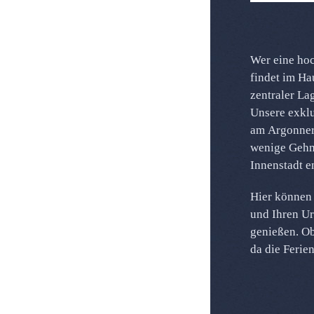
Wer eine ho
findet im Ha
zentraler La
Unsere exklu
am Argonner
wenige Gehm
Innenstadt en
Hier können 
und Ihren Ur
genießen. Ob 
da die Ferie