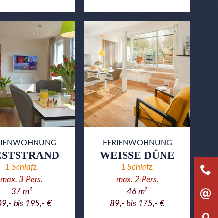
RIENWOHNUNG
FERIENWOHNUNG
STSTRAND
WEISSE DÜNE
1
Schlafz.
1
Schlafz.
max.
3
Pers.
max.
2
Pers.
37
m²
46
m²
9,- bis 195,- €
89,- bis 175,- €