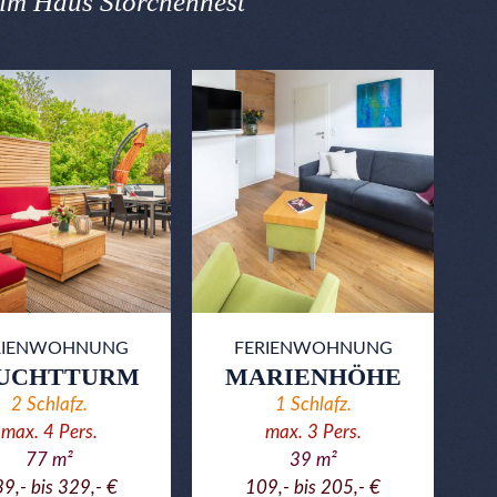
im Haus Storchennest
RIENWOHNUNG
FERIENWOHNUNG
UCHTTURM
MARIENHÖHE
2
Schlafz.
1
Schlafz.
max.
4
Pers.
max.
3
Pers.
77
m²
39
m²
9,- bis 329,- €
109,- bis 205,- €