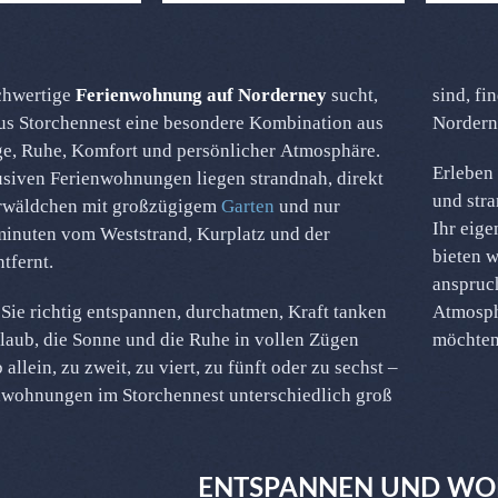
chwertige
Ferienwohnung auf Norderney
sucht,
sind, fi
us Storchennest eine besondere Kombination aus
Nordern
ge, Ruhe, Komfort und persönlicher Atmosphäre.
Erleben 
siven Ferienwohnungen liegen strandnah, direkt
und str
wäldchen mit großzügigem
Garten
und nur
Ihr eige
inuten vom Weststrand, Kurplatz und der
bieten 
tfernt.
anspruch
Sie richtig entspannen, durchatmen, Kraft tanken
Atmosph
laub, die Sonne und die Ruhe in vollen Zügen
möchten
allein, zu zweit, zu viert, zu fünft oder zu sechst –
nwohnungen im Storchennest unterschiedlich groß
ENTSPANNEN UND WO