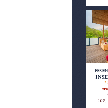
FERI
INS
1
ma
109,-