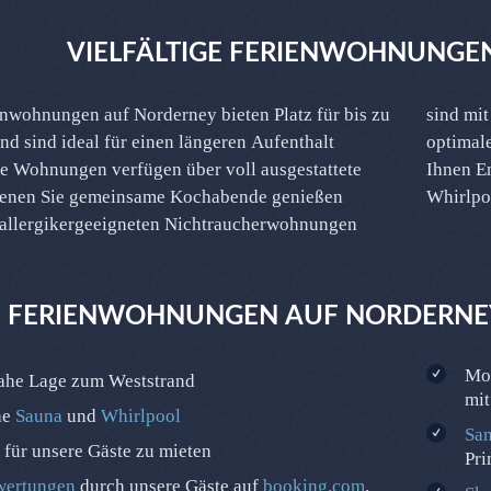
VIELFÄLTIGE FERIENWOHNUNGEN
nwohnungen auf Norderney bieten Platz für bis zu
hwertigen Boxspringbetten ausgestattet, um Ihnen
nd sind ideal für einen längeren Aufenthalt
lafkomfort zu bieten. Darüber hinaus bieten wir
le Wohnungen verfügen über voll ausgestattete
Ihnen E
denen Sie gemeinsame Kochabende genießen
Whirlpo
 allergikergeeigneten Nichtraucherwohnungen
 FERIENWOHNUNGEN AUF NORDERNEY
Mod
ahe Lage zum Weststrand
mi
he
Sauna
und
Whirlpool
Sa
für unsere Gäste zu mieten
Pri
wertungen
durch unsere Gäste auf
booking.com
,