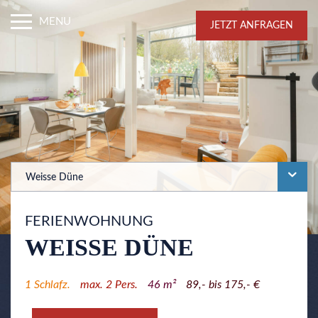
MENU
JETZT ANFRAGEN
Weisse Düne
FERIENWOHNUNG
WEISSE DÜNE
1
Schlafz.
max.
2
Pers.
46
m²
89,- bis 175,- €