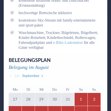
kostenlose luxuriöse Hand- und Duschtücher
(Erstausstattung)
hochwertige Bettwäsche inklusive
kostenloses Sky-Stream mit family-entertainment-
und sport-paket
Waschmaschine, Trockner, Bügeleisen, Bügelbrett,
Kinder-Reisebett, Kinderhochstuhl, Bollerwagen,
Fahrradparkplatz und
e-Bike-Ladestation
für alle
Gäste verfügbar
BELEGUNGSPLAN
Belegung im
August
Juli
September
Mo
Di
Mi
Do
Fr
Sa
So
27
28
29
30
31
1
2