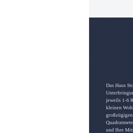
Das Haus Sto
Unterbringu
jeweils 1-6 
kleinen Woh
großzügigen
Quadratmeter
und Ihre Mit