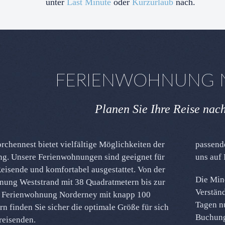
unter
Last Minute
oder
Kurzurlaub
nach.
FERIENWOHNUNG N
Planen Sie Ihre Reise nac
rchennest bietet vielfältige Möglichkeiten der
passende
ng. Unsere Ferienwohnungen sind geeignet für
uns auf
Reisende und komfortabel ausgestattet. Von der
Die Mind
nung Weststrand mit 38 Quadratmetern bis zur
Verständ
 Ferienwohnung Norderney mit knapp 100
Tagen n
n finden Sie sicher die optimale Größe für sich
Buchung
reisenden.