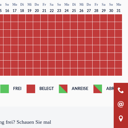
a
So
Mo
Di
Mi
Do
Fr
Sa
So
Mo
Di
Mi
Do
Fr
Sa
So
Mo
5
16
17
18
19
20
21
22
23
24
25
26
27
28
29
30
31
FREI
BELEGT
ANREISE
ABREISE
g frei? Schauen Sie mal