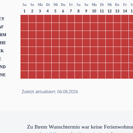
Sa
So
Mo
Di
Mi
Do
Fr
Sa
So
Mo
Di
Mi
Do
Fr
S
1
2
3
4
5
6
7
8
9
10
11
12
13
14
1
EY
AF
URM
ÖHE
CK
E
ND
ÜNE
Zuletzt aktualisiert: 06.08.2026
Zu Ihrem Wunschtermin war keine Ferienwohnun