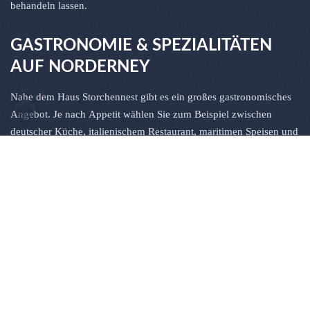
behandeln lassen.
GASTRONOMIE & SPEZIALITÄTEN
AUF NORDERNEY
Nahe dem Haus Storchennest gibt es ein großes gastronomisches
Angebot. Je nach Appetit wählen Sie zum Beispiel zwischen
deutscher Küche, italienischem Restaurant, maritimen Speisen und
Nouvelle Cuisine. Sprechen Sie uns an, gern empfehlen wir Ihnen
ein schönes Restaurant nach Ihrem Geschmack.
Spezialitäten auf der Insel sind frischer Nordseefisch und
friesische Küche. Zum Beispiel werden Sie dem in jedem Hause
einmaligen Likör “Bohntjesopp” über den Weg laufen, einem
Ansatzschnaps mit Rosinen und Läuterzucker aus Kluntje. Dieser
wird gern in Kombination mit Vanilleeis serviert.
Spezialitäten aus Sanddorn, wie zum Beispiel Brand, Likör, Gelee
und Saft, Marmelade und Bonbons sind in vielen Geschäften auf