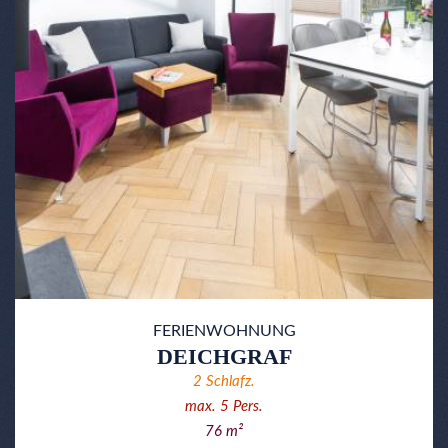
FERIENWOHNUNG
DEICHGRAF
2
Schlafz.
max.
5
Pers.
76
m²