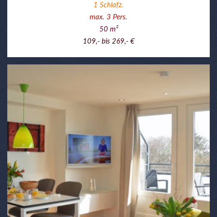
1
Schlafz.
max.
3
Pers.
50
m²
109,- bis 269,- €