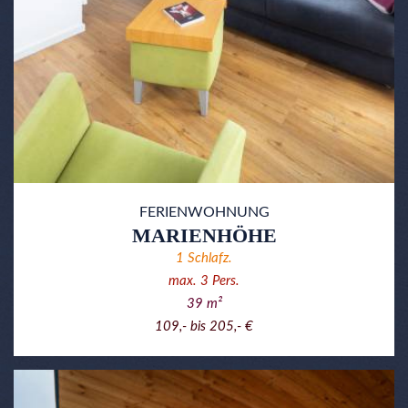
FERIENWOHNUNG
MARIENHÖHE
1
Schlafz.
max.
3
Pers.
39
m²
109,- bis 205,- €