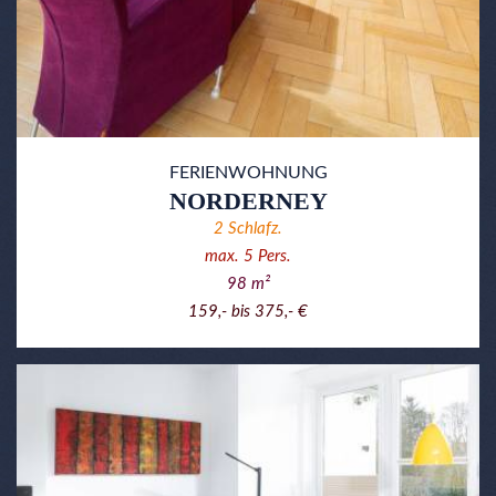
FERIENWOHNUNG
NORDERNEY
2
Schlafz.
max.
5
Pers.
98
m²
159,- bis 375,- €