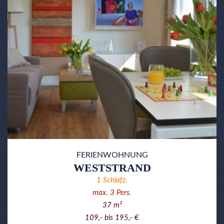
FERIENWOHNUNG
WESTSTRAND
1
Schlafz.
max.
3
Pers.
37
m²
109,- bis 195,- €