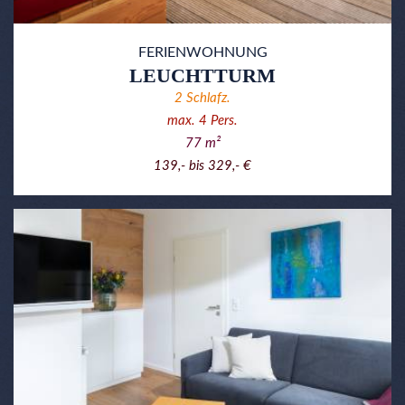
FERIENWOHNUNG
LEUCHTTURM
2
Schlafz.
max.
4
Pers.
77
m²
139,- bis 329,- €