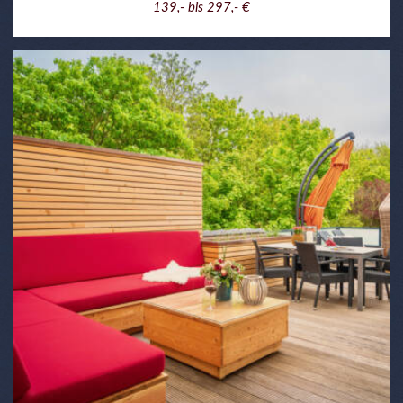
139,- bis 297,- €