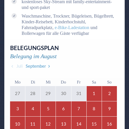
kostenloses Sky-Stream mit family-entertainment-
und sport-paket
Waschmaschine, Trockner, Bügeleisen, Bügelbrett,
Kinder-Reisebett, Kinderhochstuhl,
Fahrradparkplatz,
e-Bike-Ladestation
und
Bollerwagen für alle Gäste verfügbar
BELEGUNGSPLAN
Belegung im
August
Juli
September
Mo
Di
Mi
Do
Fr
Sa
So
27
28
29
30
31
1
2
3
4
5
6
7
8
9
10
11
12
13
14
15
16