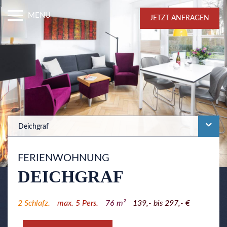
MENU
JETZT ANFRAGEN
Deichgraf
FERIENWOHNUNG
DEICHGRAF
2
Schlafz.
max.
5
Pers.
76
m²
139,- bis 297,- €