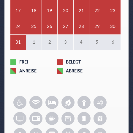
17
18
19
20
21
22
23
24
25
26
27
28
29
30
31
1
2
3
4
5
6
FREI
BELEGT
ANREISE
ABREISE