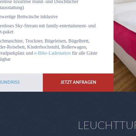
tenlose luxuriöse Hand- und Duschtücher
tausstattung)
hwertige Bettwäsche inklusive
enloses Sky-Stream mit family-entertainment- und
t-paket
chmaschine, Trockner, Bügeleisen, Bügelbrett,
der-Reisebett, Kinderhochstuhl, Bollerwagen,
rradparkplatz und
e-Bike-Ladestation
für alle Gäste
fügbar
RUNDRISS
JETZT ANFRAGEN
LEUCHTTU