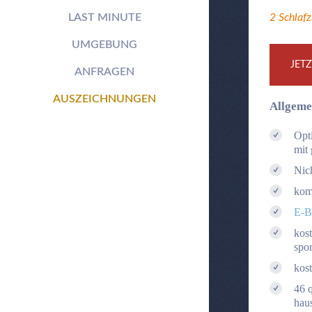
LAST MINUTE
2
Schlafz
UMGEBUNG
JET
ANFRAGEN
AUSZEICHNUNGEN
Allgeme
Opti
mit
Nic
komp
E-B
kost
spor
kost
46 
hau