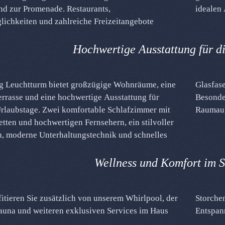
nd zur Promenade. Restaurants,
idealen
ichkeiten und zahlreiche Freizeitangebote
Hochwertige Ausstattung für d
 Leuchtturm bietet großzügige Wohnräume, eine
LAN sorgen für einen angenehmen Aufenthalt.
rrasse und eine hochwertige Ausstattung für
amilien profitieren von der großzügigen
rlaubstage. Zwei komfortable Schlafzimmer mit
Raumauf
tten und hochwertigen Fernsehern, ein stilvoller
, moderne Unterhaltungstechnik und schnelles
Wellness und Komfort im S
fitieren Sie zusätzlich von unserem Whirlpool, der
st. So verbinden Sie Familienurlaub und
auna und weiteren exklusiven Services im Haus
Entspan