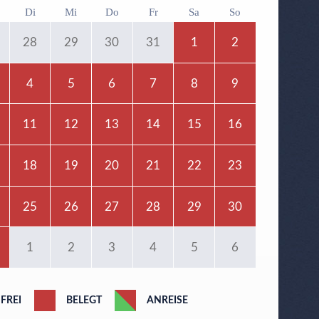
Di
Mi
Do
Fr
Sa
So
28
29
30
31
1
2
4
5
6
7
8
9
11
12
13
14
15
16
18
19
20
21
22
23
25
26
27
28
29
30
1
2
3
4
5
6
FREI
BELEGT
ANREISE