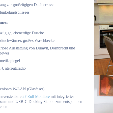
ang zur großzügigen Dachterrasse
dunkelungsplissees
mmer
ßzügige, ebenerdige Dusche
dtuchwärmer, großes Waschbecken
uriöse Ausstattung von Duravit, Dornbracht und
dewei
metikspiegel
a-Unterputzradio
tenloses W-LAN (Glasfaser)
enverstellbare
27 Zoll Monitore
mit integrierter
cam und USB-C Docking Station zum entspannten
eiten