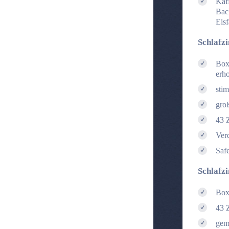
Kaf
Bac
Eisf
Schlafz
Box
erh
sti
gro
43 
Ver
Saf
Schlafz
Box
43 
gem