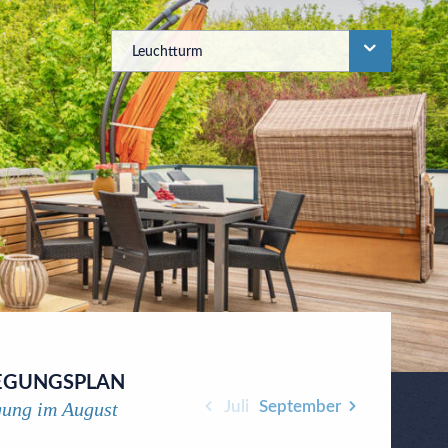
Leuchtturm
EGUNGSPLAN
gung im
August
Juli
September