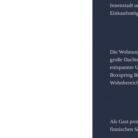
Innenstadt u
Einkaufsmögl
Die Wohnung
Glasfaser-W
große Dachte
Besonders F
entspannte U
Boxspring Be
Wohnbereich
Als Gast pro
Storchenne
finnischen S