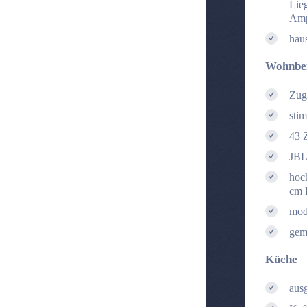
Lie
Amp
hau
Wohnbe
Zug
sti
43 
JBL
hoch
cm 
mod
gemü
Küche
aus