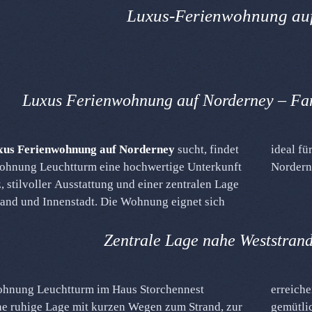
Luxus-Ferienwohnung au
Luxus Ferienwohnung auf Norderney – Fa
xus Ferienwohnung auf Norderney
sucht, findet
ideal fü
Wohnung Leuchtturm eine hochwertige Unterkunft
Norder
z, stilvoller Ausstattung und einer zentralen Lage
and und Innenstadt. Die Wohnung eignet sich
Zentrale Lage nahe Weststrand
ohnung Leuchtturm im Haus Storchennest
bequem zu Fuß. Ob Strandtag, Fahrradtour oder
ne ruhige Lage mit kurzen Wegen zum Strand, zur
 Restaurantabend – das Storchennest bietet den