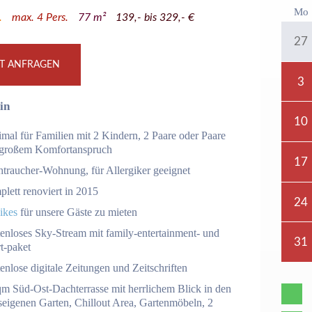
Mo
.
max.
4
Pers.
77
m²
139,- bis 329,- €
27
ZT ANFRAGEN
3
in
10
mal für Familien mit 2 Kindern, 2 Paare oder Paare
 großem Komfortanspruch
17
htraucher-Wohnung, für Allergiker geeignet
lett renoviert in 2015
24
ikes
für unsere Gäste zu mieten
enloses Sky-Stream mit family-entertainment- und
31
t-paket
enlose digitale Zeitungen und Zeitschriften
qm Süd-Ost-Dachterrasse mit herrlichem Blick in den
seigenen Garten, Chillout Area, Gartenmöbeln, 2