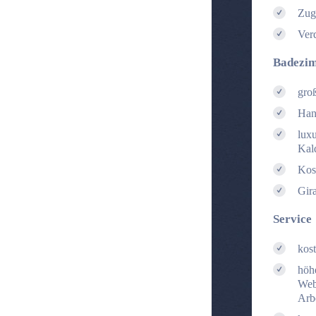
Zug
Ver
Badezi
gro
Han
lux
Kal
Kos
Gir
Service
kos
höh
Web
Arb