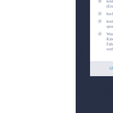
kos
(Ers
hoc
kost
spor
Was
Kin
Fah
ver
G