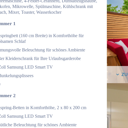
feemaschine, 4-Felder-Ceranherd, Dunstabzugshaube,
kofen, Mikrowelle, Spülmaschine, Kühlschrank mit
ach, Mixer, Toaster, Wasserkocher
immer 1
springbett (160 cm Breite) in Komforthöhe für
olsamen Schlaf
mmungsvolle Beleuchtung für schönes Ambiente
ßer Kleiderschrank für Ihre Urlaubsgarderobe
Zoll Samsung LED Smart TV
ZU
dunkelungsplissees
e
immer 2
spring-Betten in Komforthöhe, 2 x 80 x 200 cm
Zoll Samsung LED Smart TV
ütliche Beleuchtung für schönes Ambiente