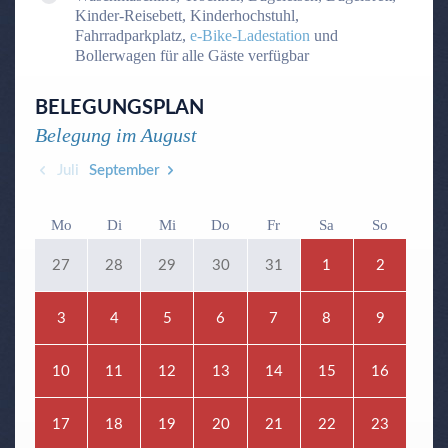
Kinder-Reisebett, Kinderhochstuhl,
Fahrradparkplatz,
e-Bike-Ladestation
und
Bollerwagen für alle Gäste verfügbar
BELEGUNGSPLAN
Belegung im
August
Juli
September
Mo
Di
Mi
Do
Fr
Sa
So
27
28
29
30
31
1
2
3
4
5
6
7
8
9
10
11
12
13
14
15
16
17
18
19
20
21
22
23