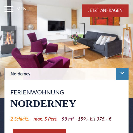
MENU
JETZT ANFRAGEN
Norderney
FERIENWOHNUNG
NORDERNEY
2
Schlafz.
max.
5
Pers.
98
m²
159,- bis 375,- €