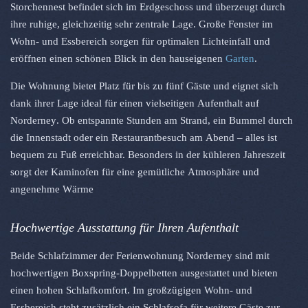
Storchennest befindet sich im Erdgeschoss und überzeugt durch
ihre ruhige, gleichzeitig sehr zentrale Lage. Große Fenster im
Wohn- und Essbereich sorgen für optimalen Lichteinfall und
eröffnen einen schönen Blick in den hauseigenen
Garten
.
Die Wohnung bietet Platz für bis zu fünf Gäste und eignet sich
dank ihrer Lage ideal für einen vielseitigen Aufenthalt auf
Norderney
. Ob entspannte Stunden am Strand, ein Bummel durch
die Innenstadt oder ein Restaurantbesuch am Abend – alles ist
bequem zu Fuß erreichbar. Besonders in der kühleren Jahreszeit
sorgt der Kaminofen für eine gemütliche Atmosphäre und
angenehme Wärme
Hochwertige Ausstattung für Ihren Aufenthalt
Beide Schlafzimmer der Ferienwohnung Norderney sind mit
hochwertigen Boxspring-Doppelbetten ausgestattet und bieten
einen hohen Schlafkomfort. Im großzügigen Wohn- und
Essbereich steht zusätzlich ein Schlafsofa für weitere Gäste zur