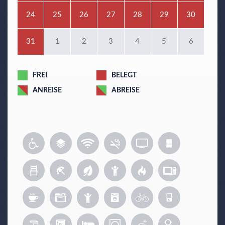
24
25
26
27
28
29
30
31
1
2
3
4
5
6
FREI
BELEGT
ANREISE
ABREISE