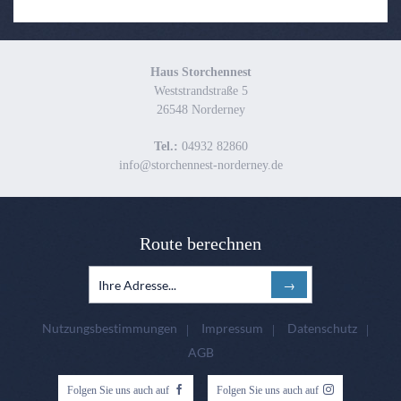
Haus Storchennest
Weststrandstraße 5
26548 Norderney
Tel.:
04932 82860
info@storchennest-norderney.de
Route berechnen
Nutzungsbestimmungen
Impressum
Datenschutz
AGB
Folgen Sie uns auch auf
Folgen Sie uns auch auf