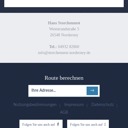
Haus Storchennest
Weststrandstraße 5
26548 Norderney
Tel.:
04932 82860
info@storchennest-norderney.de
Route berechnen
Nutzungsbestimmungen
Impressum
Datenschutz
AGB
Folgen Sie uns auch auf
Folgen Sie uns auch auf