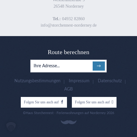
26548 Norderney
Tel.:
04932 82860
info@storchennest-norderney.de
Route berechnen
Nutzungsbestimmungen
Impressum
Datenschutz
AGB
Folgen Sie uns auch auf
Folgen Sie uns auch auf
©Haus Storchennest - Ferienwohnungen auf Norderney 2026