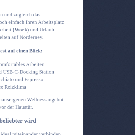
n und zugleich das
ch einfach Ihren Arbeitsplatz
Arbeit
(Work)
und Urlaub
eiten auf Norderney.
st auf einen Blick:
omfortables Arbeiten
d USB-C-Docking Station
cchiato und Espresso
ee Reizklima
 hauseigenen Wellnessangebot
vor der Haustür.
eliebter wird
 ideal miteinander verbinden.