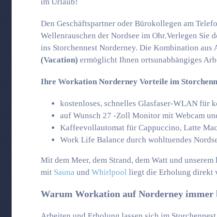
im Urlaub!
Den Geschäftspartner oder Bürokollegen am Telefo
Wellenrauschen der Nordsee im Ohr.Verlegen Sie do
ins Storchennest Norderney. Die Kombination aus 
(Vacation)
ermöglicht Ihnen ortsunabhängiges Arb
Ihre Workation Norderney Vorteile im Storchenne
kostenloses, schnelles Glasfaser-WLAN für k
auf Wunsch 27 -Zoll Monitor mit Webcam un
Kaffeevollautomat für Cappuccino, Latte Ma
Work Life Balance durch wohltuendes Nords
Mit dem Meer, dem Strand, dem Watt und unserem
mit
Sauna
und
Whirlpool
liegt die Erholung direkt 
Warum Workation auf Norderney immer b
Arbeiten und Erholung lassen sich im Storchennest