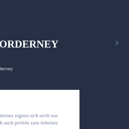
NORDERNEY
derney
derney eignen sich nicht nur
ch auch perfekt zum Arbeiten